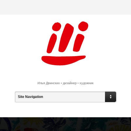
Илья Двинских • дизайнер • художник
Site Navigation