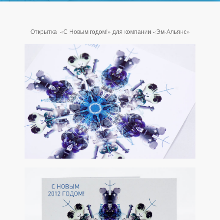
Открытка «С Новым годом!» для компании «Эм-Альянс»
ПРИГЛАШЕНИЕ НА ВЫСТАВКУ «АТОМЭКСПО»