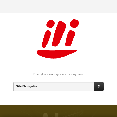
Илья Двинских • дизайнер • художник
Site Navigation