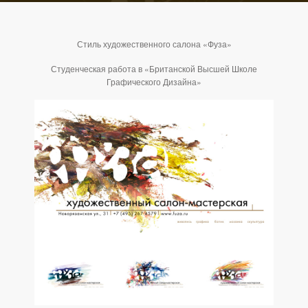
Стиль художественного салона «Фуза»
Студенческая работа в «Британской Высшей Школе
Графического Дизайна»
ПРИГЛАШЕНИЕ ДЛЯ КОМПАНИИ «АЛРОСА»